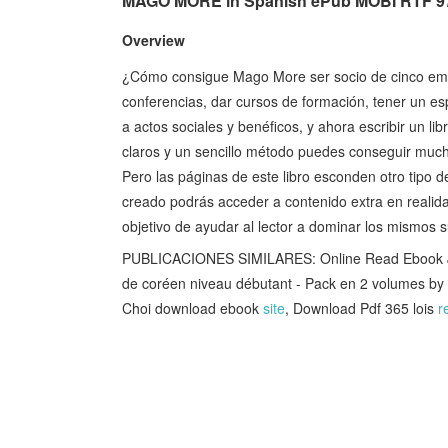
MAGO MORE in Spanish ePub MOBI RTF 9
Overview
¿Cómo consigue Mago More ser socio de cinco empr
conferencias, dar cursos de formación, tener un esp
a actos sociales y benéficos, y ahora escribir un l
claros y un sencillo método puedes conseguir muc
Pero las páginas de este libro esconden otro tipo 
creado podrás acceder a contenido extra en realida
objetivo de ayudar al lector a dominar los mismos 
PUBLICACIONES SIMILARES: Online Read Ebook Je 
de coréen niveau débutant - Pack en 2 volumes 
Choi download ebook
site
, Download Pdf 365 lois
r