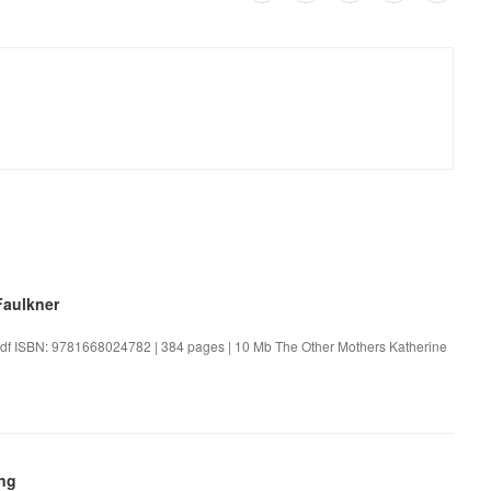
aulkner
pdf ISBN: 9781668024782 | 384 pages | 10 Mb The Other Mothers Katherine
ing