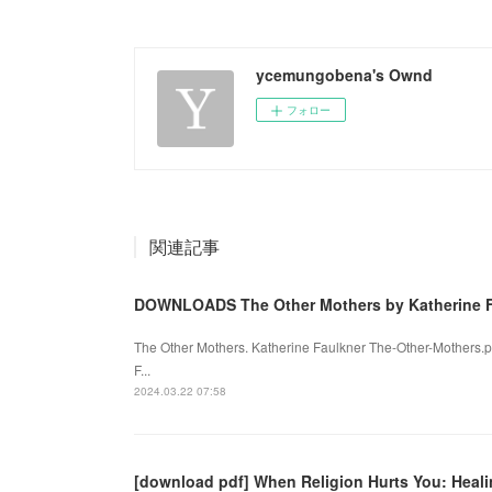
ycemungobena's Ownd
フォロー
関連記事
DOWNLOADS The Other Mothers by Katherine F
The Other Mothers. Katherine Faulkner The-Other-Mothers.
F...
2024.03.22 07:58
[download pdf] When Religion Hurts You: Heal