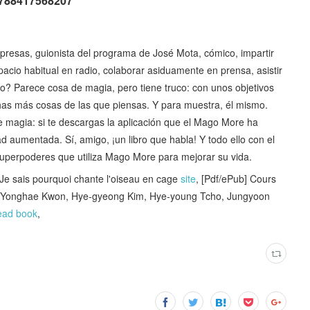
788417568207
esas, guionista del programa de José Mota, cómico, impartir
acio habitual en radio, colaborar asiduamente en prensa, asistir
ibro? Parece cosa de magia, pero tiene truco: con unos objetivos
has más cosas de las que piensas. Y para muestra, él mismo.
de magia: si te descargas la aplicación que el Mago More ha
d aumentada. Sí, amigo, ¡un libro que habla! Y todo ello con el
superpoderes que utiliza Mago More para mejorar su vida.
sais pourquoi chante l'oiseau en cage
site
, [Pdf/ePub] Cours
by Yonghae Kwon, Hye-gyeong Kim, Hye-young Tcho, Jungyoon
ead book
,