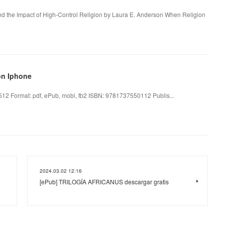
d the Impact of High-Control Religion by Laura E. Anderson When Religion
on Iphone
512 Format: pdf, ePub, mobi, fb2 ISBN: 9781737550112 Publis...
2024.03.02 12:16
[ePub] TRILOGÍA AFRICANUS descargar gratis